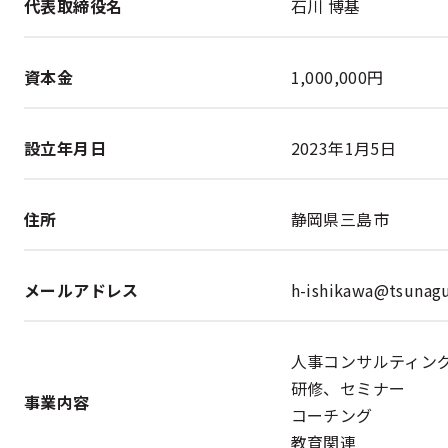
代表取締役名
石川 博基
資本金
1,000,000円
設立年月日
2023年1月5日
住所
静岡県三島市
メールアドレス
h-ishikawa@tsunag
人事コンサルティン
研修、セミナー
事業内容
コーチング
教育関連