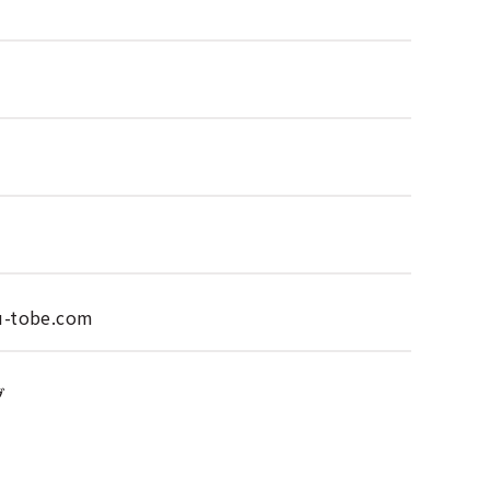
u-tobe.com
グ