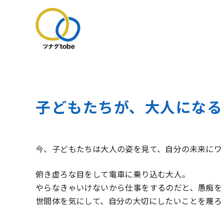
コ
ン
テ
子どもたちが、大人にな
ン
ツ
へ
移
今、子どもたちは大人の姿を見て、自分の未来にワ
動
俯き虚ろな目をして電車に乗り込む大人。
やらなきゃいけないから仕事をするのだと、愚痴
世間体を気にして、自分の大切にしたいことを蔑