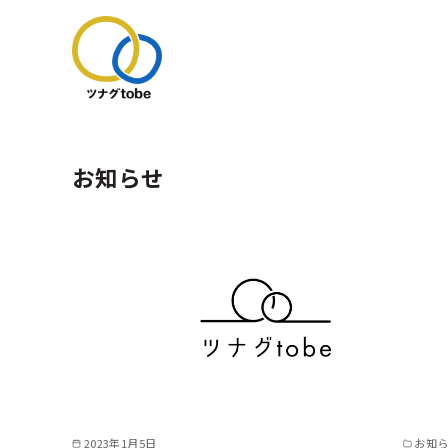
コ
ン
お知らせ
テ
ン
ツ
へ
移
動
2023年1月5日
お知